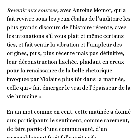
Revenir aux sources
, avec Antoine Momot, qui a
fait revivre sous les yeux ébahis de l
’
auditoire les
plus grands discours de l
’
histoire récente, avec
les intonations s
’
il vous plait et même certains
tics, et fait sentir la vibration et l
’
ampleur des
origines, puis, plus récente mais pas définitive,
leur dé
construction hach
ée, plaidant en creux
pour la renaissance de la belle rhétorique
invoquée par Violaine plus tôt dans la matinée,
celle qui « fait émerger le vrai de l’épaisseur de la
vie humaine ».
En un mot comme en cent, cette matinée a donné
aux participants le sentiment, comme rarement,
de faire partie d
’
une communauté, d
’
un
rassemblement fugitif d
’
esprits vifs,