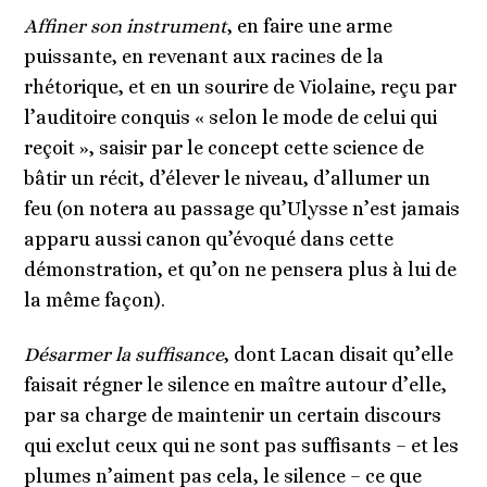
Affiner son instrument
, en faire une arme
puissante, en revenant aux racines de la
rhétorique, et en un sourire de Violaine, reçu par
l
’
auditoire conquis « selon le mode de celui qui
reçoit », saisir par le concept cette science de
bâ
tir un r
é
cit, d
’élever le niveau, d
’
allumer un
feu (on notera au passage qu
’
Ulysse n
’
est jamais
apparu aussi canon qu’évoqué dans cette
démonstration, et qu
’
on ne pensera plus à lui de
la mê
me fa
çon).
Désarmer la suffisance
, dont Lacan disait qu
’
elle
faisait régner le silence en maître autour d
’
elle,
par sa charge de maintenir un certain discours
qui exclut ceux qui ne sont pas suffisants – et les
plumes n
’
aiment pas cela, le silence –
ce que