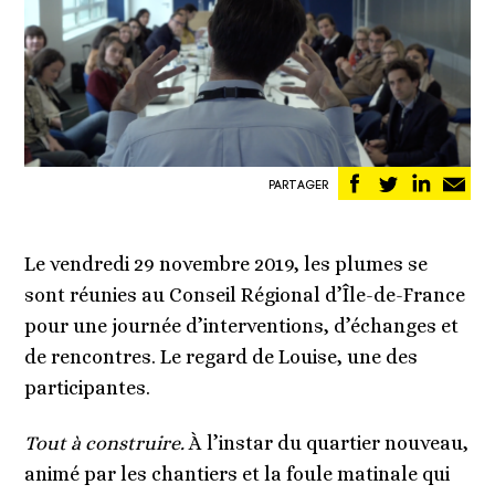
Partager
Partager
Partag
Pa
PARTAGER
sur
sur
sur
pa
Facebook
Twitter
Linked
em
Le vendredi 29 novembre 2019, les plumes se
sont réunies au Conseil Régional d’Île-de-France
pour une journée d’interventions, d’échanges et
de rencontres. Le regard de Louise, une des
participantes.
Tout
à
construire.
À
l
’
instar du quartier nouveau,
animé par les chantiers et la foule matinale qui