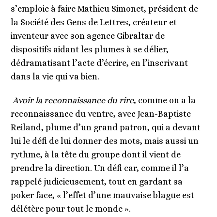
s
’
emploie à faire Mathieu Simonet, président de
la Société des Gens de Lettres, créateur et
inventeur avec son agence Gibraltar de
dispositifs aidant les plumes à se délier,
dédramatisant l
’
acte d’écrire, en l
’
inscrivant
dans la vie qui va bien.
Avoir la reconnaissance du rire
, comme on a la
reconnaissance du ventre, avec Jean-Baptiste
Reiland, plume d
’
un grand patron, qui a devant
lui le défi de lui donner des mots, mais aussi un
rythme, à la tête du groupe dont il vient de
prendre la direction
. Un d
é
fi car, comme il l
’
a
rappelé judicieusement, tout en gardant sa
poker face, « l
’
effet d
’
une mauvaise blague est
délét
è
re pour tout le monde ».