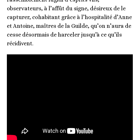
observateurs, à l
’
affût du signe, désireux de le
capturer, cohabitant grâce à l
’
hospitalit
é d
’
Anne
et Antoine, maî
tres de la Guilde, qu
’
on n
’
aura de
cesse désormais de harceler jusqu’à ce qu
’
ils
ré
cidivent.