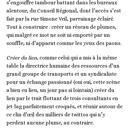
s
’
engouffre tambour battant dans les bureaux
alentour, du Conseil Régional, dont l
’
accè
s s
’
est
fait par la rue Simone Veil, parrainage éclairé.
Tout à
construire
: cré
er un r
éseau de plumes,
qui malgré ce mot ne soit ni emporté par un
souffle, ni d
’
apparat comme les yeux des paons.
Créer du lien
, comme celui qui a mis à la même
table la directrice humaine des ressources d
’
un
grand groupe de transports et un syndicaliste
pour un échange passionné (oui oui, cette sc
è
ne
a bien eu lieu, un jour pas si lointain) créer du
lien par le trait flottant de trois consultants en
jet-lag parfaitement croqués, et réunir autour de
ce clin d’œil des milliers de twittos qui n
’
y
perdent aucune plume, au contraire.