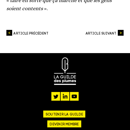
« f
aire en sorte que ça marche et que les gens
soient contents
».
ARTICLE PRÉCÉDENT
ARTICLE SUIVANT
twitter
linkedin
youtube
SOUTENIR LA GUILDE
DEVENIR MEMBRE