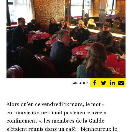
Partager
Partager
Partag
Pa
PARTAGER
sur
sur
sur
pa
Facebook
Twitter
Linked
em
Alors qu’en ce vendredi 13 mars, le mot «
coronavirus » ne rimait pas encore avec «
confinement », les membres de la Guilde
s’étaient réunis dans un café – bienheureux le