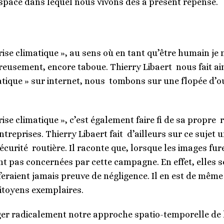
’espace dans lequel nous vivons dès à présent repensé.
crise climatique », au sens où en tant qu’être humain je
reusement, encore taboue. Thierry Libaert nous fait ai
ique » sur internet, nous tombons sur une flopée d’ou
rise climatique », c’est également faire fi de sa propre 
ntreprises. Thierry Libaert fait d’ailleurs sur ce sujet
écurité routière. Il raconte que, lorsque les images fur
nt pas concernées par cette campagne. En effet, elles
feraient jamais preuve de négligence. Il en est de mê
itoyens exemplaires.
nger radicalement notre approche spatio-temporelle d