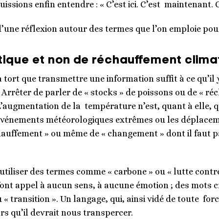
sions enfin entendre : « C’est ici. C’est maintenant. C
’une réflexion autour des termes que l’on emploie po
tique et non de réchauffement clim
 à tort que transmettre une information suffit à ce qu’il 
s. Arrêter de parler de « stocks » de poissons ou de « r
L’augmentation de la température n’est, quant à elle, qu
 événements météorologiques extrêmes ou les déplacem
chauffement » ou même de « changement » dont il faut p
’utiliser des termes comme « carbone » ou « lutte contr
e font appel à aucun sens, à aucune émotion ; des mots 
ou « transition ». Un langage, qui, ainsi vidé de toute fo
ors qu’il devrait nous transpercer.