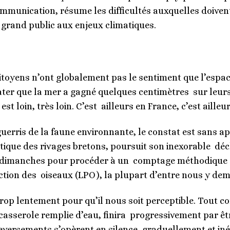
communication, résume les difficultés auxquelles doiven
le grand public aux enjeux climatiques.
itoyens n’ont globalement pas le sentiment que l’espace
ter que la mer a gagné quelques centimètres sur leurs
 est loin, très loin. C’est ailleurs en France, c’est aill
erris de la faune environnante, le constat est sans ap
que des rivages bretons, poursuit son inexorable décl
es dimanches pour procéder à un comptage méthodique o
ction des oiseaux (LPO), la plupart d’entre nous y de
trop lentement pour qu’il nous soit perceptible. Tout 
asserole remplie d’eau, finira progressivement par êtr
versements s’opèrent en silence, graduellement et i