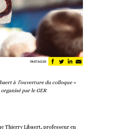
Partager
Partager
Partager
Partager
PARTAGER
sur
sur
sur
par
Facebook
Twitter
Linkedin
email
baert à l’ouverture du colloque «
organisé par le GER
ue Thierry Libaert, professeur en