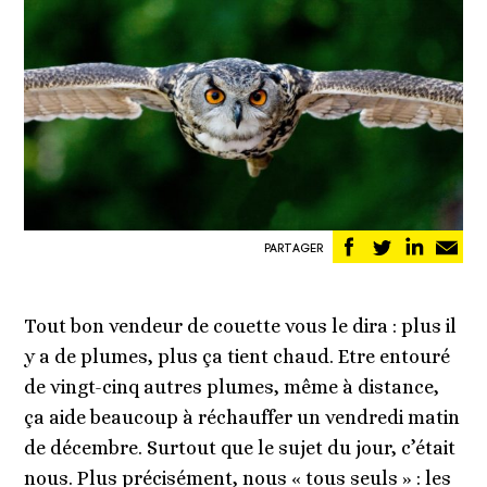
Partager
Partager
Partag
Pa
PARTAGER
sur
sur
sur
pa
Facebook
Twitter
Linked
em
Tout bon vendeur de couette vous le dira : plus il
y a de plumes, plus ça tient chaud. Etre entouré
de vingt-cinq autres plumes, même à distance,
ça aide beaucoup à réchauffer un vendredi matin
de décembre. Surtout que le sujet du jour, c’était
nous. Plus précisément, nous « tous seuls » : les