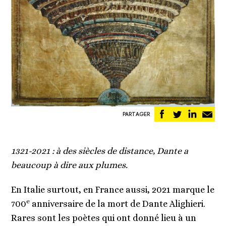
Partager
Partager
Partag
Pa
PARTAGER
sur
sur
sur
pa
Facebook
Twitter
Linked
em
1321-2021 : à des siècles de distance, Dante a
beaucoup à dire aux plumes.
En Italie surtout, en France aussi, 2021 marque le
e
700
anniversaire de la mort de Dante Alighieri.
Rares sont les poètes qui ont donné lieu à un