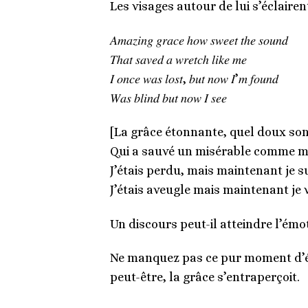
Les visages autour de lui s’éclairen
𝐴𝑚𝑎𝑧𝑖𝑛𝑔 𝑔𝑟𝑎𝑐𝑒 ℎ𝑜𝑤 𝑠𝑤𝑒𝑒𝑡 𝑡ℎ𝑒 𝑠𝑜𝑢𝑛𝑑
𝑇ℎ𝑎𝑡 𝑠𝑎𝑣𝑒𝑑 𝑎 𝑤𝑟𝑒𝑡𝑐ℎ 𝑙𝑖𝑘𝑒 𝑚𝑒
𝐼 𝑜𝑛𝑐𝑒 𝑤𝑎𝑠 𝑙𝑜𝑠𝑡, 𝑏𝑢𝑡 𝑛𝑜𝑤 𝐼’𝑚 𝑓𝑜𝑢𝑛𝑑
𝑊𝑎𝑠 𝑏𝑙𝑖𝑛𝑑 𝑏𝑢𝑡 𝑛𝑜𝑤 𝐼 𝑠𝑒𝑒
[La grâce étonnante, quel doux so
Qui a sauvé un misérable comme m
J’étais perdu, mais maintenant je s
J’étais aveugle mais maintenant je v
Un discours peut-il atteindre l’émo
Ne manquez pas ce pur moment d’é
peut-être, la grâce s’entraperçoit.