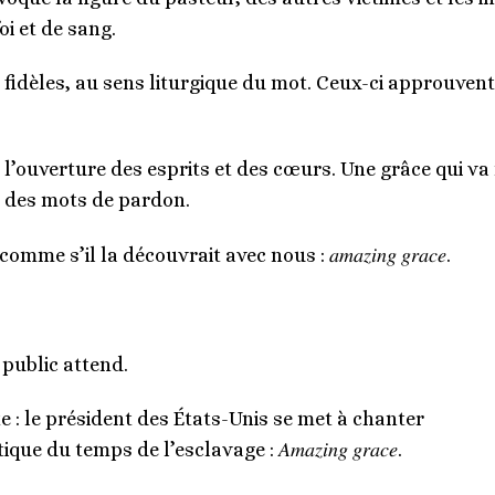
oi et de sang.
fidèles, au sens liturgique du mot. Ceux-ci approuvent 
e l’ouverture des esprits et des cœurs. Une grâce qui 
ec des mots de pardon.
 s’il la découvrait avec nous : 𝑎𝑚𝑎𝑧𝑖𝑛𝑔 𝑔𝑟𝑎𝑐𝑒.
 public attend.
e : le président des États-Unis se met à chanter
du temps de l’esclavage : 𝐴𝑚𝑎𝑧𝑖𝑛𝑔 𝑔𝑟𝑎𝑐𝑒.