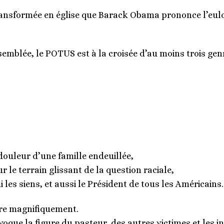
ransformée en église que Barack Obama prononce l’eulog
semblée, le POTUS est à la croisée d’au moins trois gen
douleur d’une famille endeuillée,
r le terrain glissant de la question raciale,
les siens, et aussi le Président de tous les Américains.
ire magnifiquement.
que la figure du pasteur, des autres victimes et les ins