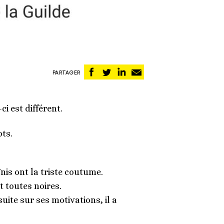
Partager
Partager
Partager
Partager
PARTAGER
sur
sur
sur
par
Facebook
Twitter
Linkedin
email
i est différent.
ots.
nis ont la triste coutume.
 toutes noires.
ite sur ses motivations, il a