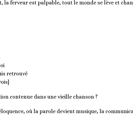
t, la ferveur est palpable, tout le monde se lève et chant
n
oi
uis retrouvé
ois]
tion contenue dans une vieille chanson ?
loquence, où la parole devient musique, la communica