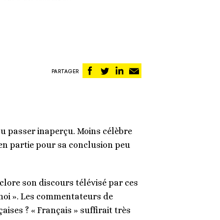
Partager
Partager
Partager
Partager
PARTAGER
sur
sur
sur
par
Facebook
Twitter
Linkedin
email
 pu passer inaperçu. Moins célèbre
 en partie pour sa conclusion peu
 clore son discours télévisé par ces
ez-moi ». Les commentateurs de
ses ? « Français » suffirait très