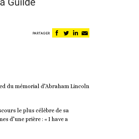
Partager
Partager
Partager
Partager
PARTAGER
sur
sur
sur
par
Facebook
Twitter
Linkedin
email
pied du mémorial d’Abraham Lincoln
iscours le plus célèbre de sa
es d’une prière : « I have a