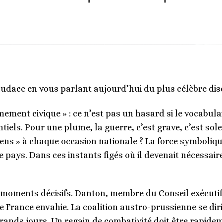
udace en vous parlant aujourd’hui du plus célèbre di
ement civique » : ce n’est pas un hasard si le vocabul
iels. Pour une plume, la guerre, c’est grave, c’est sol
ns » à chaque occasion nationale ? La force symbolique
e pays. Dans ces instants figés où il devenait nécessai
 moments décisifs. Danton, membre du Conseil exécutif p
e France envahie. La coalition austro-prussienne se diri
grands jours. Un regain de combativité doit être rapid