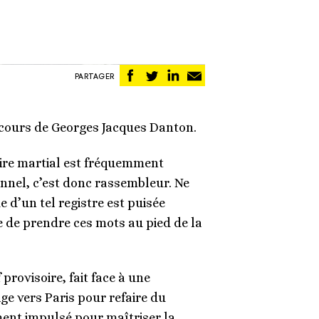
Partager
Partager
Partager
Partager
PARTAGER
sur
sur
sur
par
Facebook
Twitter
Linkedin
email
scours de Georges Jacques Danton.
aire martial est fréquemment
ennel, c’est donc rassembleur. Ne
 d’un tel registre est puisée
re de prendre ces mots au pied de la
rovisoire, fait face à une
ge vers Paris pour refaire du
ement impulsé pour maîtriser la