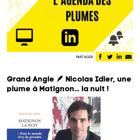
Partager
Partager
Partag
Pa
PARTAGER
sur
sur
sur
pa
Facebook
Twitter
Linked
em
Grand Angle 🪶 Nicolas Idier, une
plume à Matignon… la nuit !