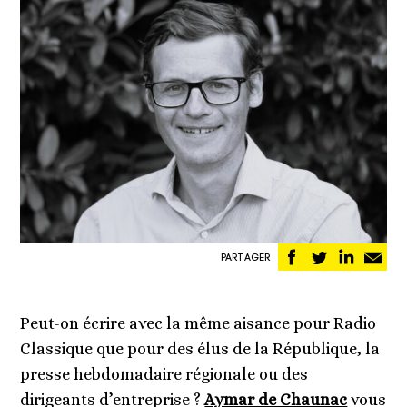
Partager
Partager
Partag
Pa
PARTAGER
sur
sur
sur
pa
Facebook
Twitter
Linked
em
Peut-on écrire avec la même aisance pour Radio
Classique que pour des élus de la République, la
presse hebdomadaire régionale ou des
dirigeants d’entreprise ?
Aymar de Chaunac
vous