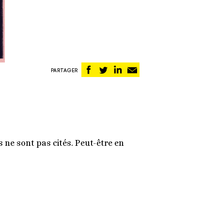
Partager
Partager
Partager
Partager
PARTAGER
sur
sur
sur
par
Facebook
Twitter
Linkedin
email
s ne sont pas cités. Peut-être en