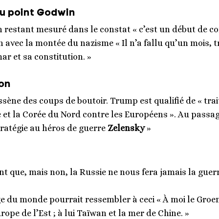
du point Godwin
n restant mesuré dans le constat « c’est un début de con
n avec la montée du nazisme « Il n’a fallu qu’un mois, 
r et sa constitution. »
ion
ssène des coups de boutoir. Trump est qualifié de « trait
e et la Corée du Nord contre les Européens ». Au passage
tratégie au héros de guerre
Zelensky
»
t que, mais non, la Russie ne nous fera jamais la guerre
ge du monde pourrait ressembler à ceci « À moi le Groe
urope de l’Est ; à lui Taïwan et la mer de Chine. »