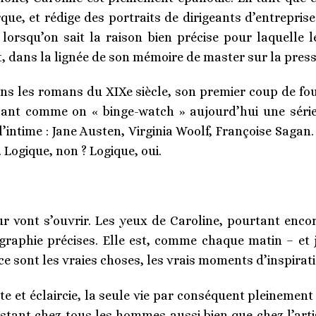
que, et rédige des portraits de dirigeants d’entreprise
lorsqu’on sait la raison bien précise pour laquelle le
, dans la lignée de son mémoire de master sur la presse 
ans les romans du XIXe siècle, son premier coup de foud
sant comme on « binge-watch » aujourd’hui une séri
 l’intime : Jane Austen, Virginia Woolf, Françoise Sagan.
. Logique, non ? Logique, oui.
our vont s’ouvrir. Les yeux de Caroline, pourtant enc
raphie précises. Elle est, comme chaque matin – et 
, ce sont les vraies choses, les vrais moments d’inspirat
rte et éclaircie, la seule vie par conséquent pleinement v
stant chez tous les hommes aussi bien que chez l’artis