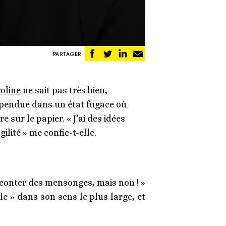
Partager
Partager
Partager
Partager
PARTAGER
sur
sur
sur
par
Facebook
Twitter
Linkedin
email
oline
ne sait pas très bien,
spendue dans un état fugace où
e sur le papier. « J’ai des idées
gilité » me confie-t-elle.
 raconter des mensonges, mais non ! »
le » dans son sens le plus large, et