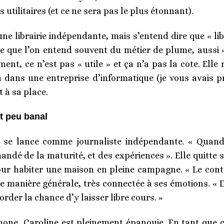
 utilitaires (et ce ne sera pas le plus étonnant).
une librairie indépendante, mais s’entend dire que « lib
 ce que l’on entend souvent du métier de plume, aussi »
ent, ce n’est pas « utile » et ça n’a pas la cote. Ell
on dans une entreprise d’informatique (je vous avais
 à sa place.
et peu banal
le se lance comme journaliste indépendante. « Quand
mandé de la maturité, et des expériences ». Elle quitt
our habiter une maison en pleine campagne. « Le cont
 de manière générale, très connectée à ses émotions. « 
rder la chance d’y laisser libre cours. »
phone, Caroline est pleinement épanouie. En tant que c