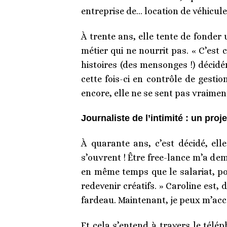
entreprise de… location de véhicules
À trente ans, elle tente de fonder 
métier qui ne nourrit pas. « C’est
histoires (des mensonges !) décidém
cette fois-ci en contrôle de gesti
encore, elle ne se sent pas vraiment
Journaliste de l’intimité : un proj
À quarante ans, c’est décidé, el
s’ouvrent ! Être free-lance m’a de
en même temps que le salariat, p
redevenir créatifs. » Caroline est,
fardeau. Maintenant, je peux m’acco
Et cela s’entend à travers le télé