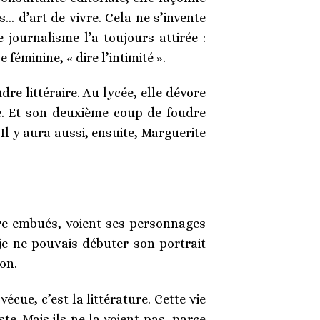
s… d’art de vivre. Cela ne s’invente
 journalisme l’a toujours attirée :
féminine, « dire l’intimité ».
re littéraire. Au lycée, elle dévore
e. Et son deuxième coup de foudre
 Il y aura aussi, ensuite, Marguerite
ore embués, voient ses personnages
je ne pouvais débuter son portrait
ion.
écue, c’est la littérature. Cette vie
te. Mais ils ne la voient pas, parce