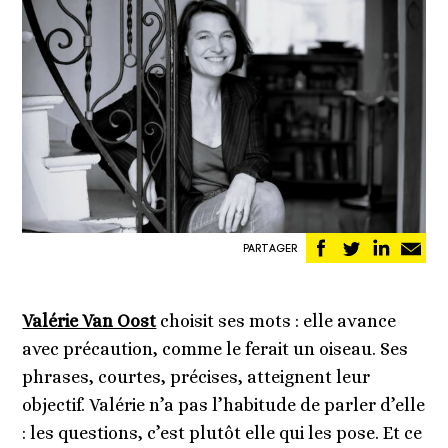
Partager
Partager
Partag
Pa
PARTAGER
sur
sur
sur
pa
Facebook
Twitter
Linked
em
Valérie Van Oost
choisit ses mots : elle avance
avec précaution, comme le ferait un oiseau. Ses
phrases, courtes, précises, atteignent leur
objectif. Valérie n’a pas l’habitude de parler d’elle
: les questions, c’est plutôt elle qui les pose. Et ce