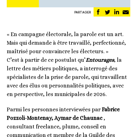
Partager
Partager
Partag
Pa
PARTAGER
sur
sur
sur
pa
Facebook
Twitter
Linked
em
« En campagne électorale, la parole est un art.
Mais qui demande à être travaillé, perfectionné,
maîtrisé pour convaincre les électeurs. »
C’est à partir de ce postulat qu’
Entourages
, la
lettre des métiers politiques, a interrogé des
spécialistes de la prise de parole, qui travaillent
avec des élus ou personnalités politiques, avec
en perspective, les municipales de 2026.
Parmi les personnes interviewées par
Fabrice
Pozzoli-Montenay,
Aymar de Chaunac
,
consultant freelance, plume, conseil en
communication et membre de la Guilde des