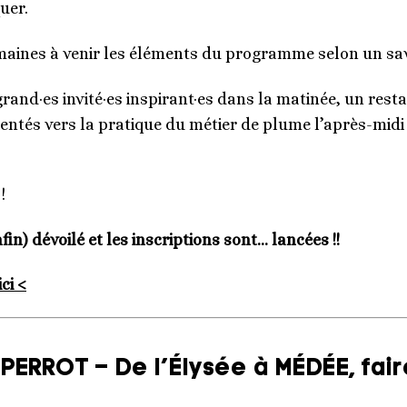
uer.
maines à venir les éléments du programme selon un sav
grand·es invité·es inspirant·es dans la matinée, un rest
rientés vers la pratique du métier de plume l’après-mid
!
in) dévoilé et les inscriptions sont… lancées !!
ci <
PERROT – De l’Élysée à MÉDÉE, fair