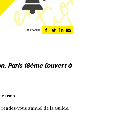
Partager
Partager
Partager
Partager
PARTAGER
sur
sur
sur
par
Facebook
Twitter
Linkedin
email
on, Paris 18ème (ouvert à
e train.
d rendez-vous annuel de la Guilde,