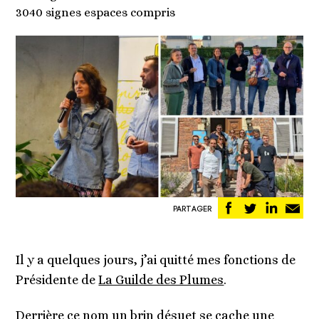
3040 signes espaces compris
Partager
Partager
Partag
Pa
PARTAGER
sur
sur
sur
pa
Facebook
Twitter
Linked
em
Il y a quelques jours, j’ai quitté mes fonctions de
Présidente de
La Guilde des Plumes
.
Derrière ce nom un brin désuet se cache une