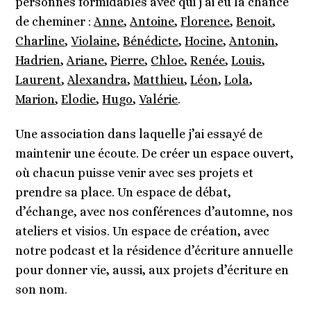
personnes formidables avec qui j’ai eu la chance
de cheminer :
Anne
,
Antoine
,
Florence
,
Benoit
,
Charline
,
Violaine
,
Bénédicte
,
Hocine
,
Antonin
,
Hadrien
,
Ariane
,
Pierre
,
Chloe
,
Renée
,
Louis
,
Laurent
,
Alexandra
,
Matthieu
,
Léon
,
Lola
,
Marion
,
Elodie
,
Hugo
,
Valérie
.
Une association dans laquelle j’ai essayé de
maintenir une écoute. De créer un espace ouvert,
où chacun puisse venir avec ses projets et
prendre sa place. Un espace de débat,
d’échange, avec nos conférences d’automne, nos
ateliers et visios. Un espace de création, avec
notre podcast et la résidence d’écriture annuelle
pour donner vie, aussi, aux projets d’écriture en
son nom.