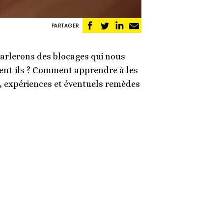
Partager
Partager
Partager
Partager
PARTAGER
sur
sur
sur
par
Facebook
Twitter
Linkedin
email
parlerons des blocages qui nous
tent-ils ? Comment apprendre à les
, expériences et éventuels remèdes