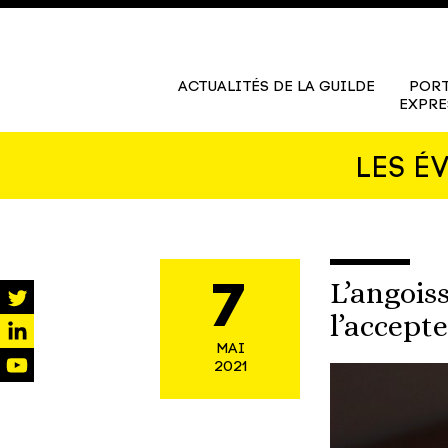
ACTUALITÉS DE LA GUILDE
PORT
EXPRE
LES É
L’angois
7
l’accepte
twitter
MAI
linkedin
2021
youtube