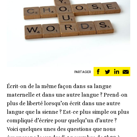
Partager
Partager
Partag
Pa
PARTAGER
sur
sur
sur
pa
Facebook
Twitter
Linked
em
Écrit-on de la même façon dans sa langue
maternelle et dans une autre langue ? Prend-on
plus de liberté lorsqu’on écrit dans une autre
langue que la sienne ? Est-ce plus simple ou plus
compliqué d’écrire pour quelqu’un d’autre ?
Voici quelques unes des questions que nous