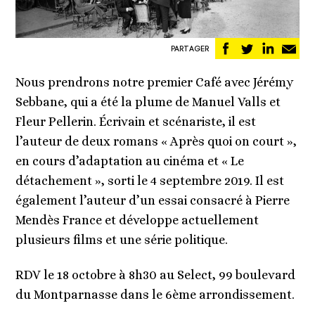
Partager
Partager
Partag
Pa
PARTAGER
sur
sur
sur
pa
Facebook
Twitter
Linked
em
Nous prendrons notre premier Café avec Jérémy
Sebbane, qui a été la plume de Manuel Valls et
Fleur Pellerin. Écrivain et scénariste, il est
l’auteur de deux romans « Après quoi on court »,
en cours d’adaptation au cinéma et « Le
détachement », sorti le 4 septembre 2019. Il est
également l’auteur d’un essai consacré à Pierre
Mendès France et développe actuellement
plusieurs films et une série politique.
RDV le 18 octobre à 8h30 au Select, 99 boulevard
du Montparnasse dans le 6ème arrondissement.