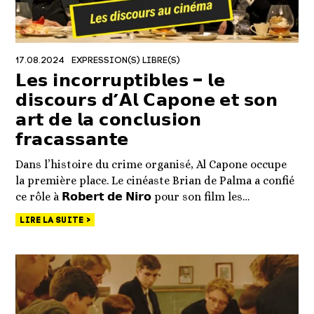
17.08.2024
EXPRESSION(S) LIBRE(S)
𝗟𝗲𝘀 𝗶𝗻𝗰𝗼𝗿𝗿𝘂𝗽𝘁𝗶𝗯𝗹𝗲𝘀 – 𝗹𝗲
𝗱𝗶𝘀𝗰𝗼𝘂𝗿𝘀 𝗱’𝗔𝗹 𝗖𝗮𝗽𝗼𝗻𝗲 𝗲𝘁 𝘀𝗼𝗻
𝗮𝗿𝘁 𝗱𝗲 𝗹𝗮 𝗰𝗼𝗻𝗰𝗹𝘂𝘀𝗶𝗼𝗻
𝗳𝗿𝗮𝗰𝗮𝘀𝘀𝗮𝗻𝘁𝗲
Dans l’histoire du crime organisé, Al Capone occupe
la première place. Le cinéaste Brian de Palma a confié
ce rôle à 𝗥𝗼𝗯𝗲𝗿𝘁 𝗱𝗲 𝗡𝗶𝗿𝗼 pour son film les…
LIRE LA SUITE