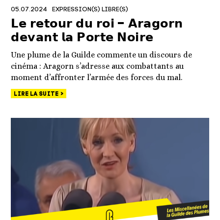
05.07.2024
EXPRESSION(S) LIBRE(S)
𝗟𝗲 𝗿𝗲𝘁𝗼𝘂𝗿 𝗱𝘂 𝗿𝗼𝗶 – 𝗔𝗿𝗮𝗴𝗼𝗿𝗻
𝗱𝗲𝘃𝗮𝗻𝘁 𝗹𝗮 𝗣𝗼𝗿𝘁𝗲 𝗡𝗼𝗶𝗿𝗲
Une plume de la Guilde commente un discours de
cinéma : Aragorn s’adresse aux combattants au
moment d’affronter l’armée des forces du mal.
LIRE LA SUITE