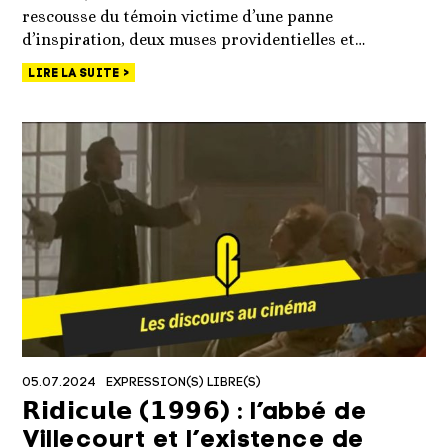
rescousse du témoin victime d’une panne
d’inspiration, deux muses providentielles et…
LIRE LA SUITE
05.07.2024
EXPRESSION(S) LIBRE(S)
𝗥𝗶𝗱𝗶𝗰𝘂𝗹𝗲 (𝟭𝟵𝟵𝟲) : l’abbé de
Villecourt et l’existence de