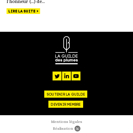
l’honneur (…) de…
LIRE LA SUITE
twitter
linkedin
youtube
SOUTENIR LA GUILDE
DEVENIR MEMBRE
Mentions légales
Réalisation
Newords