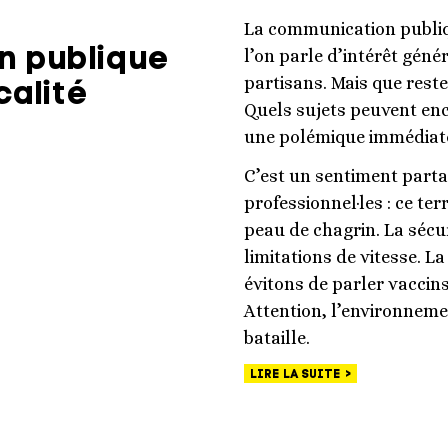
La communication publiq
n publique
l’on parle d’intérêt géné
partisans. Mais que reste
calité
Quels sujets peuvent en
une polémique immédiat
C’est un sentiment part
professionnel·les : ce te
peau de chagrin. La sécur
limitations de vitesse. L
évitons de parler vaccins.
Attention, l’environnem
bataille.
LIRE LA SUITE