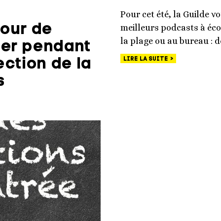
Pour cet été, la Guilde v
our de
meilleurs podcasts à éco
la plage ou au bureau : 
ter pendant
LIRE LA SUITE
lection de la
s