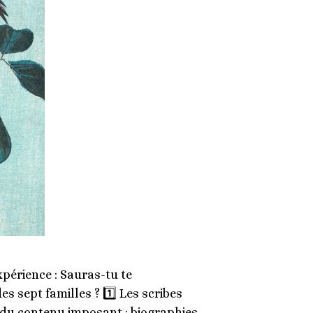
xpérience : Sauras-tu te
es sept familles ? 1️⃣ Les scribes
 du contenu imposant : biographies