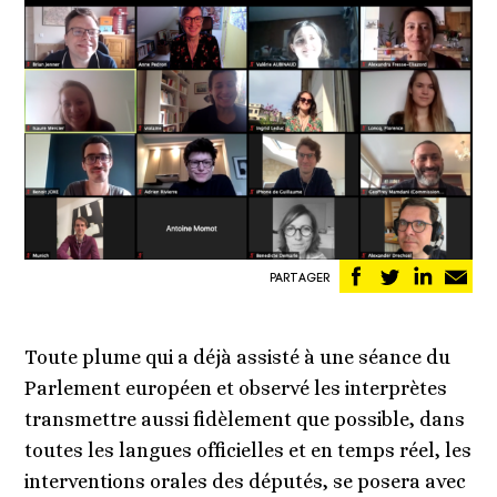
Partager
Partager
Partag
Pa
PARTAGER
sur
sur
sur
pa
Facebook
Twitter
Linked
em
Toute plume qui a déjà assisté à une séance du
Parlement européen et observé les interprètes
transmettre aussi fidèlement que possible, dans
toutes les langues officielles et en temps réel, les
interventions orales des députés, se posera avec