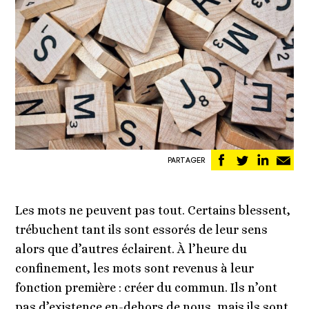
Partager
Partager
Partag
Pa
PARTAGER
sur
sur
sur
pa
Facebook
Twitter
Linked
em
Les mots ne peuvent pas tout. Certains blessent,
trébuchent tant ils sont essorés de leur sens
alors que d’autres éclairent. À l’heure du
confinement, les mots sont revenus à leur
fonction première : créer du commun. Ils n’ont
pas d’existence en-dehors de nous, mais ils sont