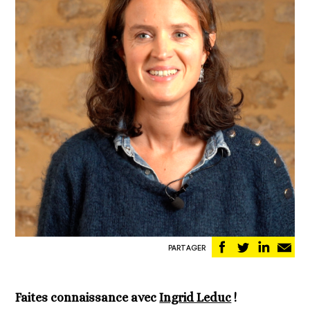
Partager
Partager
Partag
Pa
PARTAGER
sur
sur
sur
pa
Facebook
Twitter
Linked
em
Faites connaissance avec
Ingrid Leduc
!