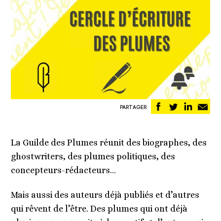
Partager
Partager
Partag
Pa
PARTAGER
sur
sur
sur
pa
Facebook
Twitter
Linked
em
La Guilde des Plumes réunit des biographes, des
ghostwriters, des plumes politiques, des
concepteurs-rédacteurs…
Mais aussi des auteurs déjà publiés et d’autres
qui rêvent de l’être. Des plumes qui ont déjà