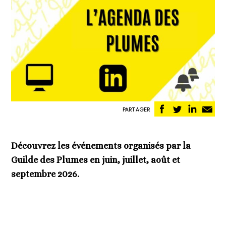
Partager
Partager
Partag
Pa
PARTAGER
sur
sur
sur
pa
Facebook
Twitter
Linked
em
Découvrez les événements organisés par la
Guilde des Plumes en juin, juillet, août et
septembre 2026.