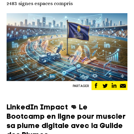
2483 signes espaces compris
Partager
Partager
Partag
Pa
PARTAGER
sur
sur
sur
pa
Facebook
Twitter
Linked
em
LinkedIn Impact 👊 Le
Bootcamp en ligne pour muscler
sa plume digitale avec la Guilde