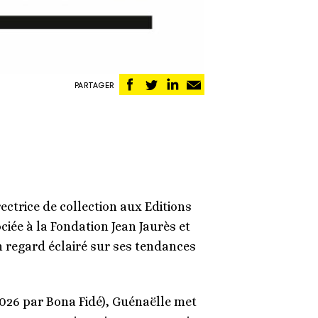
Partager
Partager
Partager
Partager
PARTAGER
sur
sur
sur
par
Facebook
Twitter
Linkedin
email
rectrice de collection aux Editions
ciée à la Fondation Jean Jaurès et
n regard éclairé sur ses tendances
2026 par Bona Fidé), Guénaëlle met