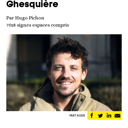
Ghesquière
Par Hugo Pichon
7018 signes espaces compris
Partager
Partager
Partag
Pa
PARTAGER
sur
sur
sur
pa
Facebook
Twitter
Linked
em