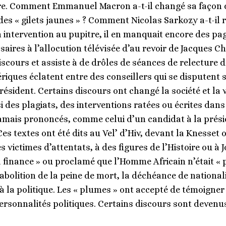
ire. Comment Emmanuel Macron a-t-il changé sa façon d’
 des « gilets jaunes » ? Comment Nicolas Sarkozy a-t-i
intervention au pupitre, il en manquait encore des pag
ssaires à l’allocution télévisée d’au revoir de Jacques C
iscours et assiste à de drôles de séances de relecture d
riques éclatent entre des conseillers qui se disputent 
ésident. Certains discours ont changé la société et la v
 des plagiats, des interventions ratées ou écrites dan
amais prononcés, comme celui d’un candidat à la préside
 Ces textes ont été dits au Vel’ d’Hiv, devant la Knesset
victimes d’attentats, à des figures de l’Histoire ou à 
 finance » ou proclamé que l’Homme Africain n’était « pa
abolition de la peine de mort, la déchéance de nationali
à la politique. Les « plumes » ont accepté de témoign
rsonnalités politiques. Certains discours sont devenu