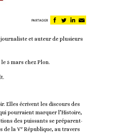
Partager
Partager
Partager
Partager
PARTAGER
sur
sur
sur
par
Facebook
Twitter
Linkedin
email
journaliste et auteur de plusieurs
 le 5 mars chez Plon.
t.
r. Elles écrivent les discours des
qui pourraient marquer l’Histoire,
ntions des puissants se préparent-
e
s de la V
République, au travers