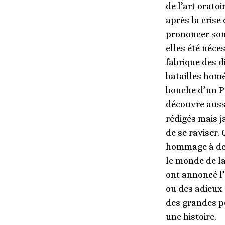
de l’art orato
après la crise
prononcer son 
elles été néce
fabrique des d
batailles homé
bouche d’un Pr
découvre aussi
rédigés mais j
de se raviser.
hommage à des 
le monde de la
ont annoncé l’
ou des adieux 
des grandes pe
une histoire.