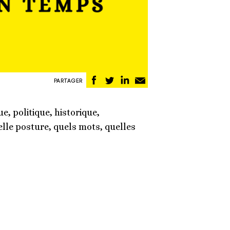
Partager
Partager
Partager
Partager
PARTAGER
sur
sur
sur
par
Facebook
Twitter
Linkedin
email
, politique, historique,
le posture, quels mots, quelles