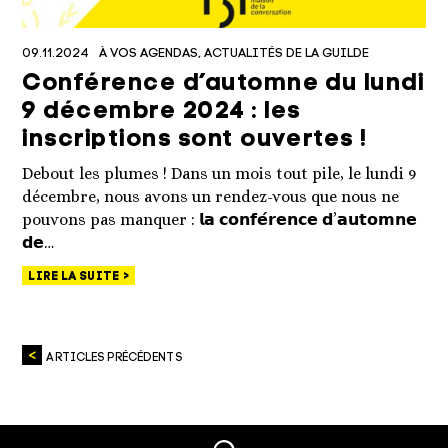
09.11.2024
À VOS AGENDAS
ACTUALITÉS DE LA GUILDE
Conférence d’automne du lundi
9 décembre 2024 : les
inscriptions sont ouvertes !
Debout les plumes ! Dans un mois tout pile, le lundi 9
décembre, nous avons un rendez-vous que nous ne
pouvons pas manquer : 𝗹𝗮 𝗰𝗼𝗻𝗳𝗲́𝗿𝗲𝗻𝗰𝗲 𝗱’𝗮𝘂𝘁𝗼𝗺𝗻𝗲
𝗱𝗲…
LIRE LA SUITE
ARTICLES PRÉCÉDENTS