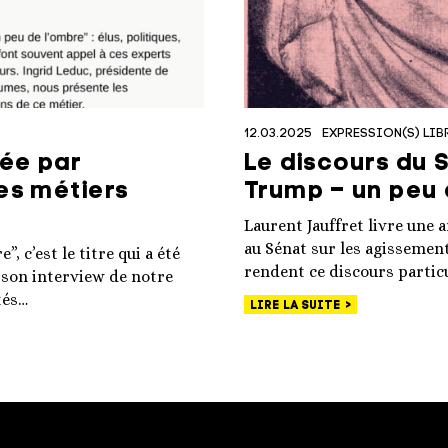
12.03.2025
EXPRESSION(S) LIB
wée par
Le discours du 
des métiers
Trump – un peu 
Laurent Jauffret livre une 
au Sénat sur les agissement
, c’est le titre qui a été
rendent ce discours particu
 son interview de notre
tés…
LIRE LA SUITE