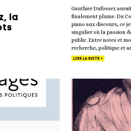
Gauthier Dufossez aurait 
, la
finalement plume. Du Con
piano aux discours, ce j
ots
singulier où la passion d
public. Entre notes et mo
recherche, politique et ar
LIRE LA SUITE