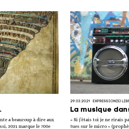
29.03.2021
EXPRESSION(S) LIB
…
La musique dan
Dante a beaucoup à dire aux
« Si j’étais toi je ne rirais
ssi, 2021 marque le 700e
tues sur le micro » (prophèt