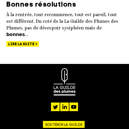
Bonnes résolutions
À la rentrée, tout recommence, tout est pareil, tout
est différent. Du coté de la La Guilde des Plumes des
Plumes, pas de désespoir sysiphéen mais de
𝗯𝗼𝗻𝗻𝗲𝘀…
LIRE LA SUITE
twitter
linkedin
youtube
SOUTENIR LA GUILDE