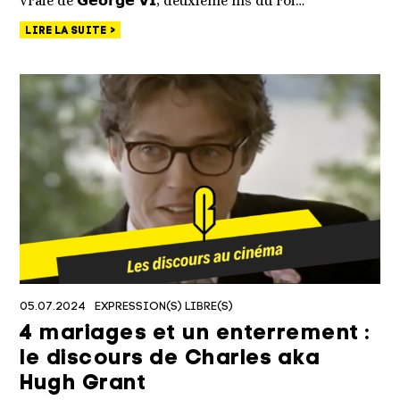
vraie de 𝗚𝗲𝗼𝗿𝗴𝗲 𝗩𝗜, deuxième fils du roi…
LIRE LA SUITE
05.07.2024
EXPRESSION(S) LIBRE(S)
4 mariages et un enterrement :
le discours de Charles aka
Hugh Grant