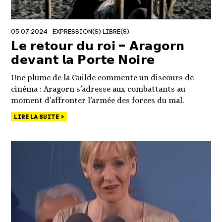
05.07.2024
EXPRESSION(S) LIBRE(S)
𝗟𝗲 𝗿𝗲𝘁𝗼𝘂𝗿 𝗱𝘂 𝗿𝗼𝗶 – 𝗔𝗿𝗮𝗴𝗼𝗿𝗻
𝗱𝗲𝘃𝗮𝗻𝘁 𝗹𝗮 𝗣𝗼𝗿𝘁𝗲 𝗡𝗼𝗶𝗿𝗲
Une plume de la Guilde commente un discours de
cinéma : Aragorn s’adresse aux combattants au
moment d’affronter l’armée des forces du mal.
LIRE LA SUITE